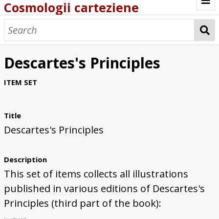
Cosmologii carteziene
Home
Cosmologia carteziană și fizica mozaică
Descartes's Principles
Johannes Amerpoel, Cartesius Mosaizans
ITEM SET
(1669)
Fizică celestă și polemică copernicană
Title
Descartes's Principles
Adevărurile eterne în gândirea platoniştilor
de la Cambridge
Description
Descartes și proiectul unei interpretări a
This set of items collects all illustrations
cosmogoniei biblice
published in various editions of Descartes's
Principles (third part of the book):
Cosmological Illustrations