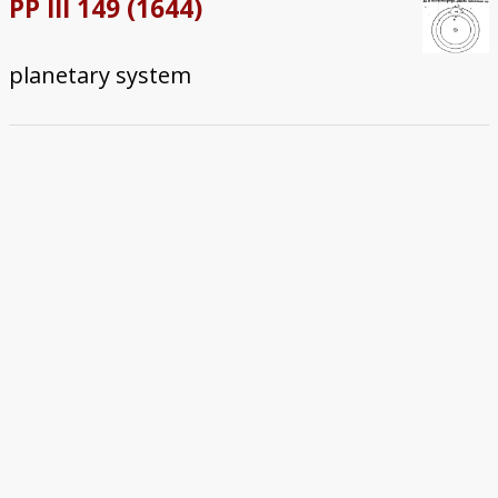
PP III 149 (1644)
planetary system