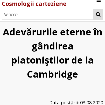
Cosmologii carteziene
Home
Cosmologia carteziană și fizica mozaică
Adevărurile eterne în
Johannes Amerpoel, Cartesius Mosaizans
(1669)
gândirea
Fizică celestă și polemică copernicană
platoniştilor de la
Adevărurile eterne în gândirea
platoniştilor de la Cambridge
Cambridge
Descartes și proiectul unei interpretări a
cosmogoniei biblice
Cosmological Illustrations
Data postării: 03.08.2020