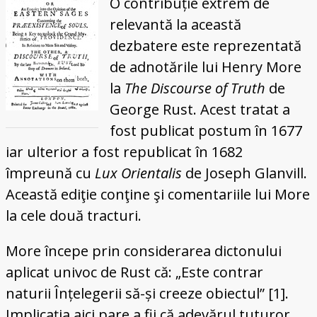
O contribuție extrem de
relevantă la această
dezbatere este reprezentată
de adnotările lui Henry More
la
The Discourse of Truth
de
George Rust. Acest tratat a
fost publicat postum în 1677
iar ulterior a fost republicat în 1682
împreună cu
Lux Orientalis
de Joseph Glanvill.
Această ediţie conţine şi comentariile lui More
la cele două tracturi.
More începe prin considerarea dictonului
aplicat univoc de Rust că: „Este contrar
naturii Înțelegerii să-și creeze obiectul” [1].
Implicaţia aici pare a fii că adevărul tuturor