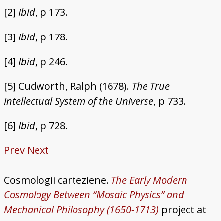
[2]
Ibid
, p 173.
[3]
Ibid
, p 178.
[4]
Ibid
, p 246.
[5] Cudworth, Ralph (1678).
The True
Intellectual System of the Universe
, p 733.
[6]
Ibid
, p 728.
Prev
Next
Cosmologii carteziene.
The Early Modern
Cosmology Between “Mosaic Physics” and
Mechanical Philosophy (1650-1713)
project at