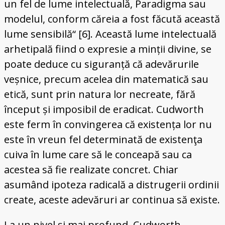
un fel de lume intelectuală, Paradigma sau
modelul, conform căreia a fost făcută această
lume sensibilă“ [6]. Această lume intelectuală
arhetipală fiind o expresie a minții divine, se
poate deduce cu siguranță că adevărurile
veșnice, precum acelea din matematică sau
etică, sunt prin natura lor necreate, fără
început și imposibil de eradicat. Cudworth
este ferm în convingerea că existența lor nu
este în vreun fel determinată de existenţa
cuiva în lume care să le conceapă sau ca
acestea să fie realizate concret. Chiar
asumând ipoteza radicală a distrugerii ordinii
create, aceste adevăruri ar continua să existe.
La un nivel și mai profund, Cudworth